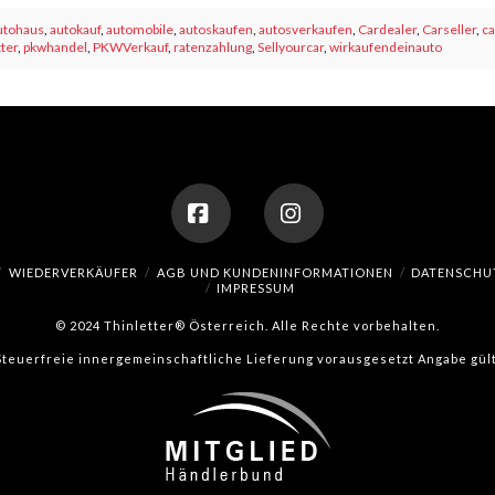
utohaus
,
autokauf
,
automobile
,
autoskaufen
,
autosverkaufen
,
Cardealer
,
Carseller
,
ca
ter
,
pkwhandel
,
PKWVerkauf
,
ratenzahlung
,
Sellyourcar
,
wirkaufendeinauto
Facebook
Instagram
WIEDERVERKÄUFER
AGB UND KUNDENINFORMATIONEN
DATENSCHU
IMPRESSUM
© 2024 Thinletter® Österreich. Alle Rechte vorbehalten.
(Steuerfreie innergemeinschaftliche Lieferung vorausgesetzt Angabe gült