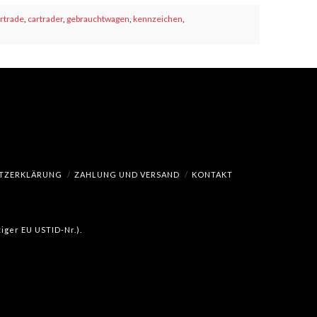
rtrade
,
cartrader
,
gebrauchtwagen
,
kennzeichen
,
TZERKLÄRUNG
ZAHLUNG UND VERSAND
KONTAKT
iger EU USTID-Nr.).