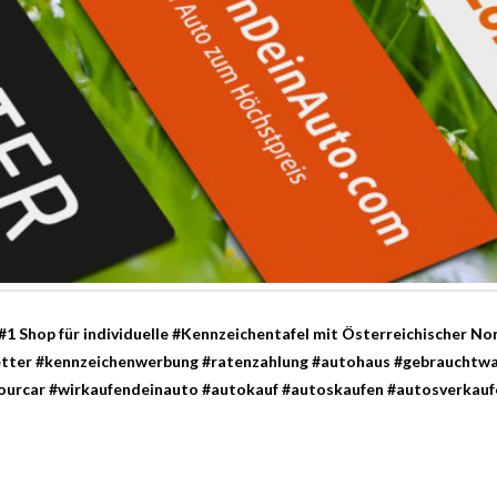
 Shop für individuelle #Kennzeichentafel mit Österreichischer No
niletter #kennzeichenwerbung #ratenzahlung #autohaus #gebrauchtw
lyourcar #wirkaufendeinauto #autokauf #autoskaufen #autosverkauf