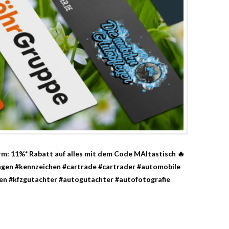
rm: 11%* Rabatt auf alles mit dem Code MAItastisch
🔥
agen #kennzeichen #cartrade #cartrader #automobile
en #kfzgutachter #autogutachter #autofotografie