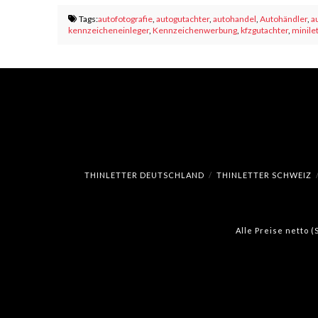
Tags:
autofotografie
,
autogutachter
,
autohandel
,
Autohändler
,
a
kennzeicheneinleger
,
Kennzeichenwerbung
,
kfzgutachter
,
minilet
THINLETTER DEUTSCHLAND
THINLETTER SCHWEIZ
Alle Preise netto 