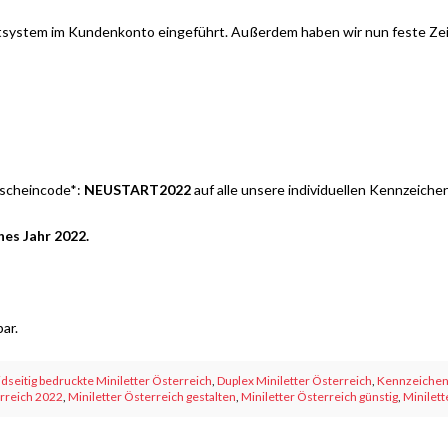
etsystem im Kundenkonto eingeführt. Außerdem haben wir nun feste Zeit
tscheincode*:
NEUSTART2022
auf alle unsere individuellen Kennzeichen
hes Jahr 2022.
ar.
idseitig bedruckte Miniletter Österreich
,
Duplex Miniletter Österreich
,
Kennzeichene
erreich 2022
,
Miniletter Österreich gestalten
,
Miniletter Österreich günstig
,
Minilett