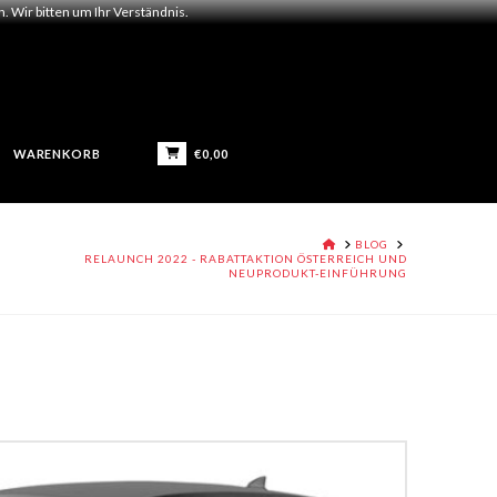
 Wir bitten um Ihr Verständnis.
€
0,00
WARENKORB
HOME
BLOG
RELAUNCH 2022 - RABATTAKTION ÖSTERREICH UND
NEUPRODUKT-EINFÜHRUNG