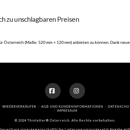
ch zu unschlagbaren Preisen
 für Österreich (Maße: 520 mm × 120 mm) anbieten zu können. Dank neue
Facebook
Instagram
WIEDERVERKÄUFER
AGB UND KUNDENINFORMATIONEN
DATENSCHU
IMPRESSUM
© 2024 Thinletter® Österreich. Alle Rechte vorbehalten.
(Steuerfreie innergemeinschaftliche Lieferung vorausgesetzt Angabe gült