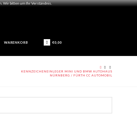
 Wir bitten um Ihr Verständnis.
€
0,00
WARENKORB
HOME
KENNZEICHENEINLEGER MINI UND BMW AUTOHAUS
NÜRNBERG / FÜRTH CC AUTOMOBIL