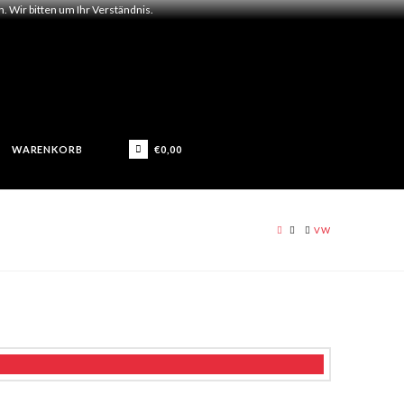
 Wir bitten um Ihr Verständnis.
€
0,00
WARENKORB
HOME
VW