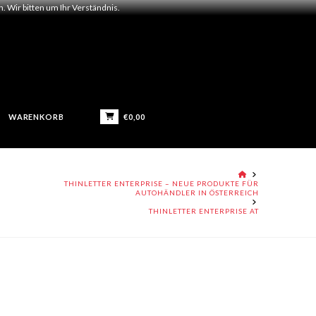
 Wir bitten um Ihr Verständnis.
€
0,00
WARENKORB
HOME
THINLETTER ENTERPRISE – NEUE PRODUKTE FÜR
AUTOHÄNDLER IN ÖSTERREICH
THINLETTER ENTERPRISE AT